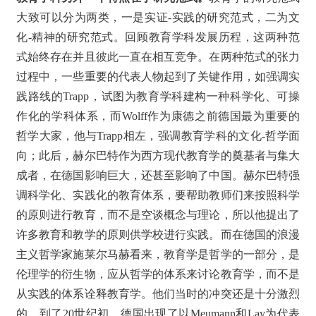
大致可以分为两类，一是实证-实践的研究范式，二为文
化-精神的研究范式。回顾教育学科发展历程，这两种范
式始终存在并且彼此一直在相互竞争。在两种范式的张力
过程中，一些重要的代表人物起到了关键作用，如强调实
践路线的Trapp，试图为教育学科建构一种科学化、可操
作化的学科体系，而Wolff作为康德之前德国最为重要的
哲学大家，他与Trapp相左，强调教育学科的文化-哲学面
向；此后，赫尔巴特作为西方现代教育学的奠基者与集大
成者，在德国影响巨大，还甚至影响了中国。赫尔巴特强
调科学化、实践化的教育体系，要帮助教师们来按照科学
的原则进行教育，而不是空谈概念与理论，所以他提出了
许多教育和教学的原则供学校进行实践。而在德国的浪漫
主义哲学家施莱尔马赫看来，教育学是哲学的一部分，是
伦理学的衍生物，应从哲学的体系来讨论教育学，而不是
从实践的体系诠释教育学。他们当时的冲突还是十分激烈
的。到了20世纪初，德国出现了以Meumann和Lay为代表