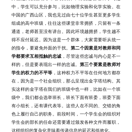
中，学生可以充分参与，比如物理实验和化学实验。
在
中国的广西山区，我也见过由七十位学生甚至更多学生
组成的高中班级，往往这些课堂非常拥挤，只留有一条
通道，老师甚至没有讲台。
因此环境越拥挤，学生越不
得不应付延迟。
因为这是一个群体，大家需要听从统一
的指令，要避免外面的干扰。
第二个因素是对教师和同
学都要求互相抵触的忠诚
，尽管这些忠诚与内心是不一
样的，但是要表现出一样的忠诚。
第三个要素是教师对
学生的权力的不平等
，这种权力不平等在任何地方都存
在，因为是一个社会组织，那么呈现出金字塔结构。
其
实这样的金字塔在我们的班级中也一样，比如在一个班
级中，我们都会选举班长，班长下面有班委，班委下面
有小组长，还有课代表等。
这些人在不同的、交错的角
色上履行自己的职务。
前段时间，一个学生会的组织对
学生会的部长的任命还需要通过颁发各种文件而履职，
这样组织的复杂化意味着传递信息的延迟和低效化。