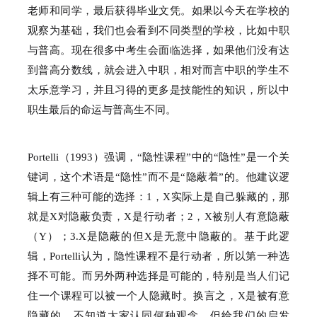
老师和同学，最后获得毕业文凭。
如果以今天在学校的
观察为基础，我们也会看到不同类型的学校，比如中职
与普高。
现在很多中考生会面临选择，如果他们没有达
到普高分数线，就会进入中职，相对而言中职的学生不
太乐意学习，并且习得的更多是技能性的知识，所以中
职生最后的命运与普高生不同。
Portelli（1993）强调，“隐性课程”中的“隐性”是一个关
键词，这个术语是“隐性”而不是“隐蔽着”的。
他建议逻
辑上有三种可能的选择：
1，X实际上是自己躲藏的，那
就是X对隐蔽负责，X是行动者；
2，X被别人有意隐蔽
（Y）；
3.X是隐蔽的但X是无意中隐蔽的。
基于此逻
辑，Portelli认为，隐性课程不是行动者，所以第一种选
择不可能。
而另外两种选择是可能的，特别是当人们记
住一个课程可以被一个人隐藏时。
换言之，X是被有意
隐藏的。
不知道大家认同何种观念，但给我们的启发