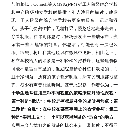
与他相似，Connell等人(1982)在分析工人阶级综合学校
和中产阶级独立学校时提供了引人注目的描述，他发
现：
工人阶级的综合性学校有更多的噪音、运动和混
乱。
孩子们匆匆忙忙，无精打采，慢悠悠地走来走去，
穿着制服。
在课间休息时，操场会发出一些嘈杂声，夹
杂着一些不规律的能量。
休息后，可能会有一层包装
纸、纸袋、树叶和其他垃圾在微风中飞舞。
相比之下，
独立学校给人的印象是一种轻松的好秩序。
这些建筑物
可能不是富丽堂皇的，但庭院是精心种植和栽培的，而
且干净利落。
所有的孩子都穿制服，所有的制服都很整
齐。
很少有声音能被听到。
基于此观察，
作者认为，一
个学生通常使用三种不同程度的策略来应对隐性课程：
第一种是“抵抗”：
学校是与权威斗争的场所与焦点；
第
二种是“合规”：
在学校在某些事项上的热情参与；
第三
种是“实用主义”：
一个可以获得利益的“适合”的地方。
实用主义与我们之前所讲的机会主义非常相近，不得罪