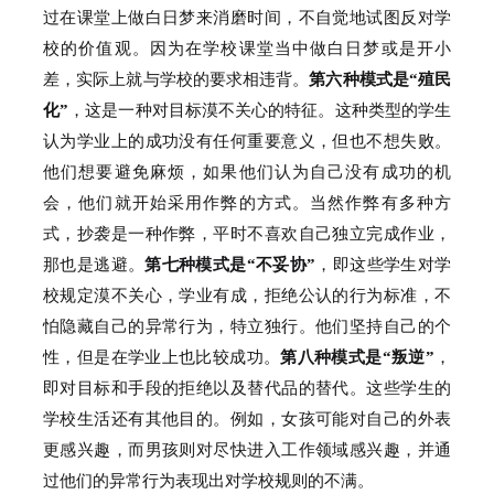
过在课堂上做白日梦来消磨时间，不自觉地试图反对学
校的价值观。
因为在学校课堂当中做白日梦或是开小
差，实际上就与学校的要求相违背。
第六种模式是“殖民
化”
，这是一种对目标漠不关心的特征。
这种类型的学生
认为学业上的成功没有任何重要意义，但也不想失败。
他们想要避免麻烦，如果他们认为自己没有成功的机
会，他们就开始采用作弊的方式。
当然作弊有多种方
式，抄袭是一种作弊，平时不喜欢自己独立完成作业，
那也是逃避。
第七种模式是“不妥协”
，即这些学生对学
校规定漠不关心，学业有成，拒绝公认的行为标准，不
怕隐藏自己的异常行为，特立独行。
他们坚持自己的个
性，但是在学业上也比较成功。
第八种模式是“叛逆”
，
即对目标和手段的拒绝以及替代品的替代。
这些学生的
学校生活还有其他目的。
例如，女孩可能对自己的外表
更感兴趣，而男孩则对尽快进入工作领域感兴趣，并通
过他们的异常行为表现出对学校规则的不满。