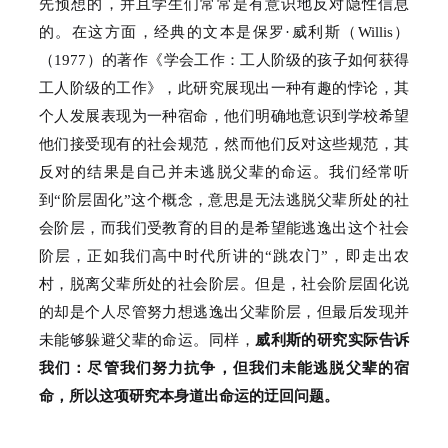
先预想的，并且学生们常常是有意识地反对隐性信息
的。
在这方面，经典的文本是保罗·威利斯（Willis）
（1977）的著作《学会工作：
工人阶级的孩子如何获得
工人阶级的工作》，此研究展现出一种有趣的悖论，其
个人发展表现为一种宿命，他们明确地意识到学校希望
他们接受现有的社会规范，然而他们反对这些规范，其
反对的结果是自己并未逃脱父辈的命运。
我们经常听
到“阶层固化”这个概念，意思是无法逃脱父辈所处的社
会阶层，而我们受教育的目的是希望能逃逸出这个社会
阶层，正如我们高中时代所讲的“跳农门”，即走出农
村，脱离父辈所处的社会阶层。
但是，社会阶层固化说
的却是个人尽管努力想逃逸出父辈阶层，但最后发现并
未能够躲避父辈的命运。
同样，
威利斯的研究实际告诉
我们：
尽管我们努力抗争，但我们未能逃脱父辈的宿
命，所以这项研究本身道出命运的迂回问题。