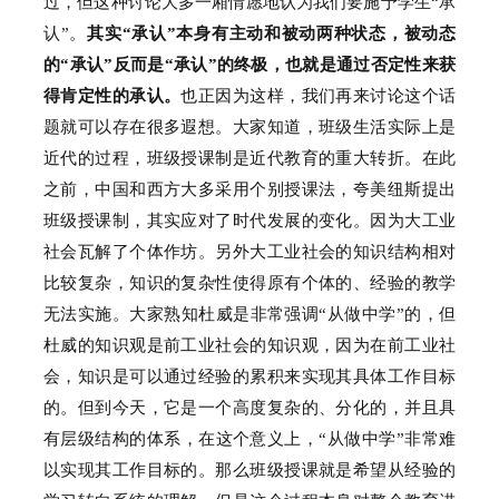
过，但这种讨论大多一厢情愿地认为我们要施予学生“承
认”。
其实“承认”本身有主动和被动两种状态，被动态
的“承认”反而是“承认”的终极，也就是通过否定性来获
得肯定性的承认。
也正因为这样，我们再来讨论这个话
题就可以存在很多遐想。
大家知道，班级生活实际上是
近代的过程，班级授课制是近代教育的重大转折。
在此
之前，中国和西方大多采用个别授课法，夸美纽斯提出
班级授课制，其实应对了时代发展的变化。
因为大工业
社会瓦解了个体作坊。
另外大工业社会的知识结构相对
比较复杂，知识的复杂性使得原有个体的、经验的教学
无法实施。
大家熟知杜威是非常强调“从做中学”的，但
杜威的知识观是前工业社会的知识观，因为在前工业社
会，知识是可以通过经验的累积来实现其具体工作目标
的。
但到今天，它是一个高度复杂的、分化的，并且具
有层级结构的体系，在这个意义上，“从做中学”非常难
以实现其工作目标的。
那么班级授课就是希望从经验的